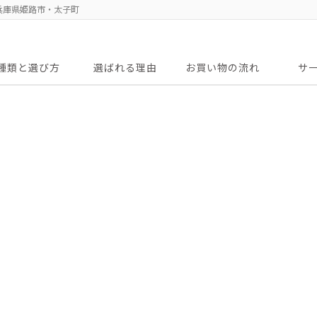
兵庫県姫路市・太子町
種類と選び方
選ばれる理由
お買い物の流れ
サ
補聴器の選び方
主要取扱商品
アフタ
無料出