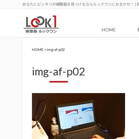
あなたにピッタリの補聴器を見つけるならルックワンにおまかせ！ | 
HOME
HOME
>
img-af-p02
img-af-p02