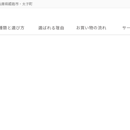
兵庫県姫路市・太子町
種類と選び方
選ばれる理由
お買い物の流れ
サ
補聴器の選び方
主要取扱商品
アフタ
無料出