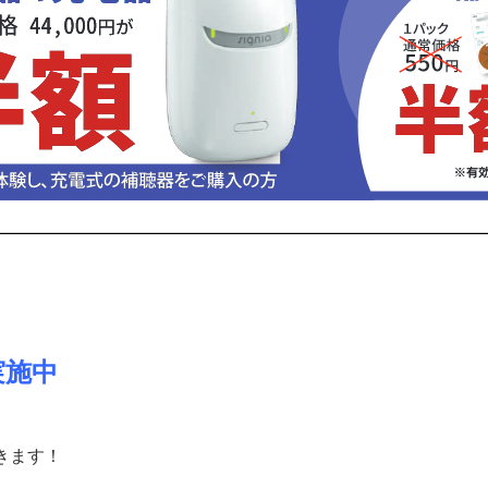
実施中
きます！