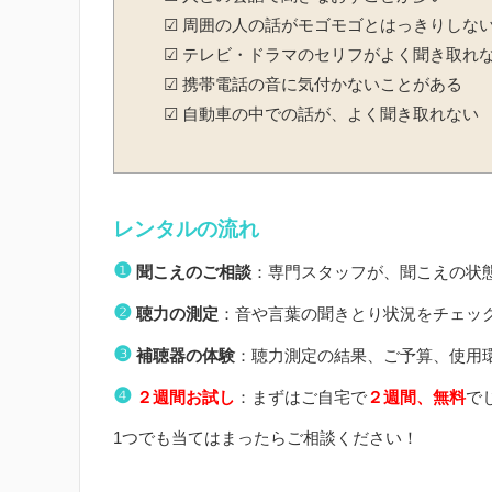
☑ 周囲の人の話がモゴモゴとはっきりしな
☑ テレビ・ドラマのセリフがよく聞き取れ
☑ 携帯電話の音に気付かないことがある
☑ 自動車の中での話が、よく聞き取れない
レンタルの流れ
❶
聞こえのご相談
：専門スタッフが、聞こえの状
❷
聴力の測定
：音や言葉の聞きとり状況をチェッ
❸
補聴器の体験
：聴力測定の結果、ご予算、使用
❹
２週間お試し
：まずはご自宅で
２週間、無料
で
1つでも当てはまったらご相談ください！