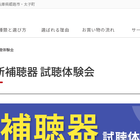
兵庫県姫路市・太子町
種類と選び方
選ばれる理由
お買い物の流れ
サ
補聴器の選び方
主要取扱商品
アフタ
無料出
試聴体験会
】最新補聴器 試聴体験会